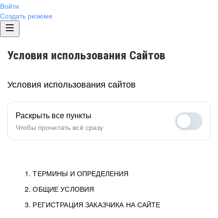
Войти
Создать резюме
Условия использования Сайтов
Условия использования сайтов
Раскрыть все пункты
Чтобы прочитать всё сразу
1. ТЕРМИНЫ И ОПРЕДЕЛЕНИЯ
2. ОБЩИЕ УСЛОВИЯ
1.1. Хэдхантер
исполнитель, юридическое
лицо ООО «Хэдхантер», ИНН
Условия определяют отношения между Заказчиками,
3. РЕГИСТРАЦИЯ ЗАКАЗЧИКА НА САЙТЕ
7718620740, адрес: 129085,
Пользователями и Хэдхантер.