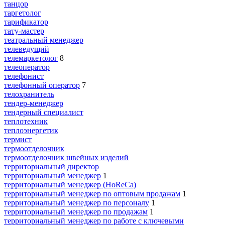
танцор
таргетолог
тарификатор
тату-мастер
театральный менеджер
телеведущий
телемаркетолог
8
телеоператор
телефонист
телефонный оператор
7
телохранитель
тендер-менеджер
тендерный специалист
теплотехник
теплоэнергетик
термист
термоотделочник
термоотделочник швейных изделий
территориальный директор
территориальный менеджер
1
территориальный менеджер (HoReCa)
территориальный менеджер по оптовым продажам
1
территориальный менеджер по персоналу
1
территориальный менеджер по продажам
1
территориальный менеджер по работе с ключевыми