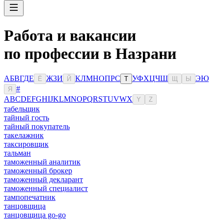
Работа и вакансии
по профессии в Назрани
А
Б
В
Г
Д
Е
Ж
З
И
К
Л
М
Н
О
П
Р
С
У
Ф
Х
Ц
Ч
Ш
Э
Ю
Ё
Й
Т
Щ
Ы
#
Я
A
B
C
D
E
F
G
H
I
J
K
L
M
N
O
P
Q
R
S
T
U
V
W
X
Y
Z
табельщик
тайный гость
тайный покупатель
такелажник
таксировщик
тальман
таможенный аналитик
таможенный брокер
таможенный декларант
таможенный специалист
тампопечатник
танцовщица
танцовщица go-go