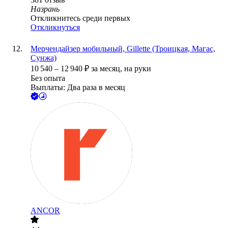
Назрань
Откликнитесь среди первых
Откликнуться
Мерчендайзер мобильный, Gillette (Троицкая, Магас,
Сунжа)
10 540
–
12 940
₽
за месяц,
на руки
Без опыта
Выплаты: Два раза в месяц
ANCOR