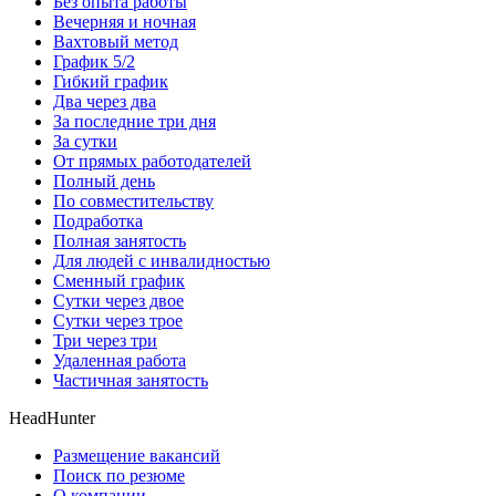
Без опыта работы
Вечерняя и ночная
Вахтовый метод
График 5/2
Гибкий график
Два через два
За последние три дня
За сутки
От прямых работодателей
Полный день
По совместительству
Подработка
Полная занятость
Для людей с инвалидностью
Сменный график
Сутки через двое
Сутки через трое
Три через три
Удаленная работа
Частичная занятость
HeadHunter
Размещение вакансий
Поиск по резюме
О компании