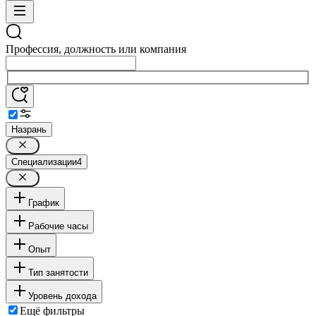
Профессия, должность или компания
Назрань
Специализации
4
График
Рабочие часы
Опыт
Тип занятости
Уровень дохода
Ещё фильтры