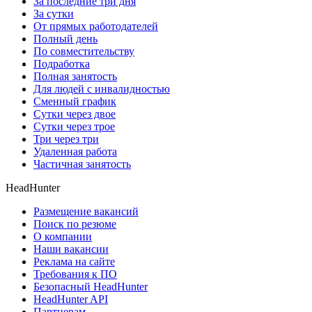
За последние три дня
За сутки
От прямых работодателей
Полный день
По совместительству
Подработка
Полная занятость
Для людей с инвалидностью
Сменный график
Сутки через двое
Сутки через трое
Три через три
Удаленная работа
Частичная занятость
HeadHunter
Размещение вакансий
Поиск по резюме
О компании
Наши вакансии
Реклама на сайте
Требования к ПО
Безопасный HeadHunter
HeadHunter API
Партнерам