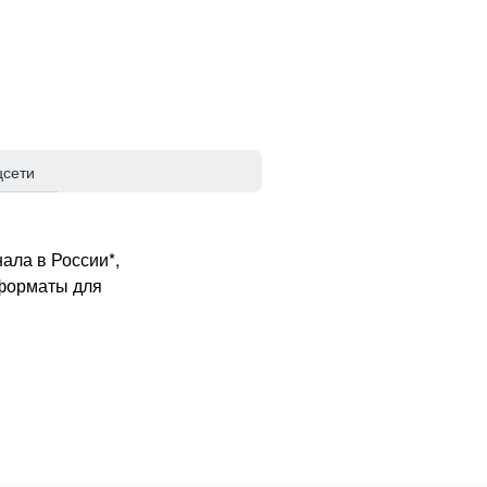
цсети
ала в России*,
 форматы для