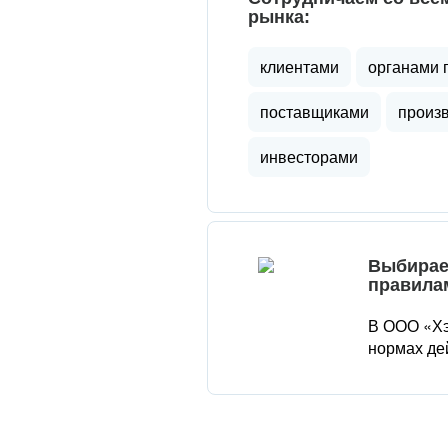
рынка:
клиентами
органами 
поставщиками
произ
инвесторами
Выбирае
правила
В ООО «Хэ
нормах де