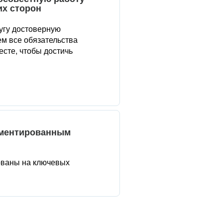
их сторон
угу достоверную
м все обязательства
сте, чтобы достичь
аментированным
ованы на ключевых