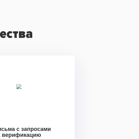
ества
исьма с запросами
а верификацию