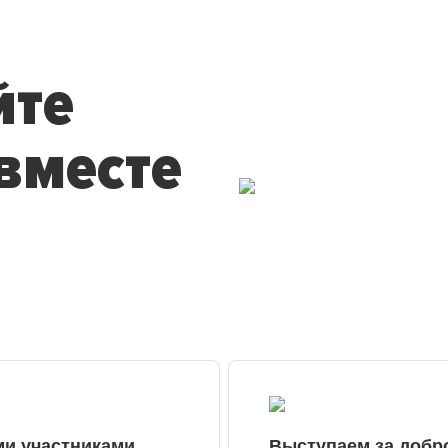
йте
вместе
ми участниками
Выступаем за добр