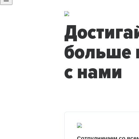
Достига
больше 
с нами
Сотрудничаем со все