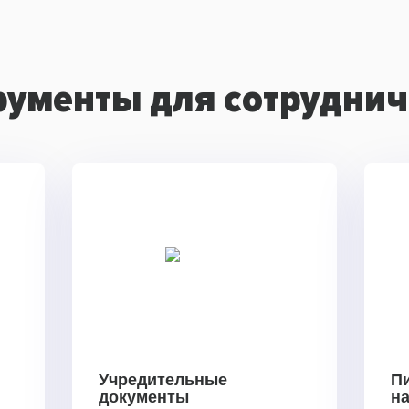
рументы для сотруднич
Учредительные
П
документы
н