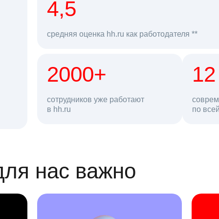
рд
4,5
средняя оценка hh.ru как работодателя **
2000+
68 млн
12
сотрудников уже работают
соврем
в hh.ru
резюме в базе
по все
ансии
для нас важно