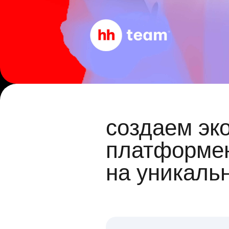
создаем эк
платформен
на уникаль