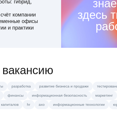
знае
оты: гибрид,
здесь 
 счёт компании
ременные офисы
раб
ии и практики
 вакансию
ты
разработка
развитие бизнеса и продажи
тестирован
финансы
информационная безопасность
маркетинг
 капиталов
hr
axo
информационные технологии
ю