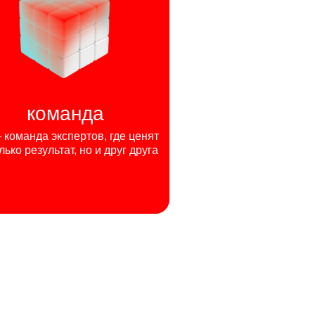
команда
команда экспертов, где ценят
лько результат, но и друг друга