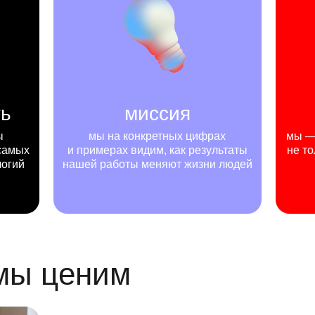
ть
миссия
ы
мы на конкретных цифрах
мы — 
самых
и примерах видим, как результаты
не то
логий
нашей работы меняют жизни людей
 мы ценим