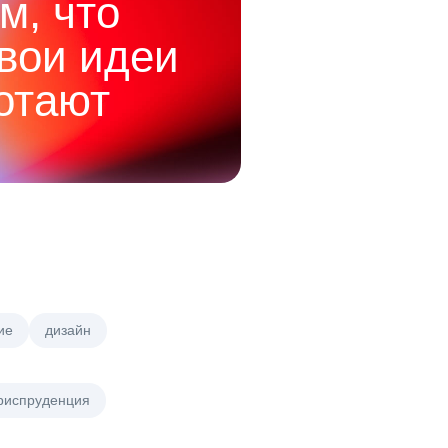
м, что
твои идеи
отают
ие
дизайн
риспруденция