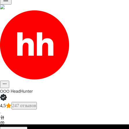
ООО
HeadHunter
4,5
247 отзывов
·