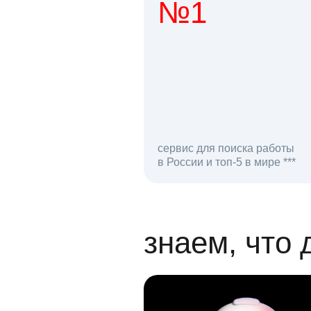
№1
1 мл
сервис для поиска работы
в России и топ-5 в мире ***
откликов на вак
знаем, что 