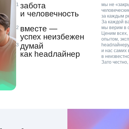
забота
мы не «зак
человечески
и человечность
за каждым р
За каждой в
вместе —
мы верим в с
Ценим всех, 
успех неизбежен
опытом, эксп
думай
headлайнеру
и нас самих 
как headлайнер
в неизвестн
Зато честно