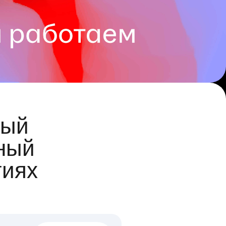
ый
ный
гиях