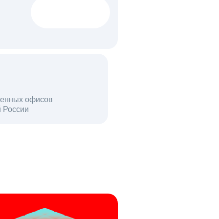
1522 тыс
вакансий
18 млн
енных офисов
й России
пользователей в день