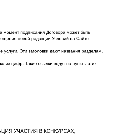
 на момент подписания Договора может быть
мещения новой редакции Условий на Сайте
 услуги. Эти заголовки дают названия разделам,
о из цифр. Такие ссылки ведут на пункты этих
антер», ИНН 7718620740, адрес: 125047,
одская территория Муниципальный округ
я улица, дом 48, помещ. 25
ых резюме с предложениями Соискателей
АЦИЯ УЧАСТИЯ В КОНКУРСАХ,
тра контактной информации Соискателя
тор сайтов: hh.ru, talantix.ru и других
 из Типов регистраций.
луг