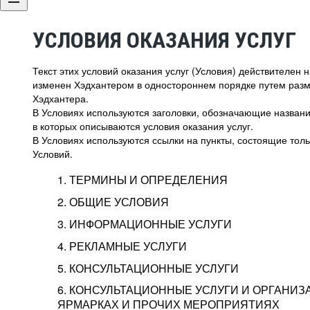
УСЛОВИЯ ОКАЗАНИЯ УСЛУГ
Текст этих условий оказания услуг (Условия) действителен
изменен Хэдхантером в одностороннем порядке путем раз
Хэдхантера.
В Условиях используются заголовки, обозначающие название
в которых описываются условия оказания услуг.
В Условиях используются ссылки на пункты, состоящие тольк
Условий.
1. ТЕРМИНЫ И ОПРЕДЕЛЕНИЯ
2. ОБЩИЕ УСЛОВИЯ
3. ИНФОРМАЦИОННЫЕ УСЛУГИ
1.1. Хэдхантер, или
Хэдхантер, ООО «Хэдх
4. РЕКЛАМНЫЕ УСЛУГИ
HeadHunter, или
г. Москва, внутригор
2.1. Типы и статусы регистрации
5. КОНСУЛЬТАЦИОННЫЕ УСЛУГИ
Исполнитель
Тверской,
2-я
Брестска
Типы регистрации
3.1. Предоставление доступа к базе данн
2.2. Активация услуг
6. КОНСУЛЬТАЦИОННЫЕ УСЛУГИ И ОРГАНИЗ
о трудоустройстве с возможностью просмо
Описание и активация
ЯРМАРКАХ И ПРОЧИХ МЕРОПРИЯТИЯХ
Хэдхантер — администра
2.1.1. Заказчику может быть присвоен один
4.0. Общие условия оказания рекламных ус