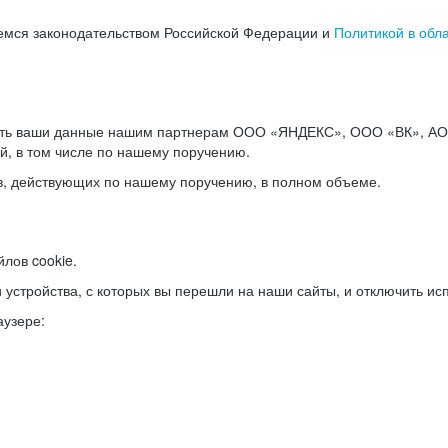
емся законодательством Российской Федерации и
Политикой в обл
ать ваши данные нашим партнерам ООО «ЯНДЕКС», ООО «ВК», АО 
й, в том числе по нашему поручению.
в, действующих по нашему поручению, в полном объеме.
лов cookie.
и устройства, с которых вы перешли на наши сайты, и отключить ис
аузере: