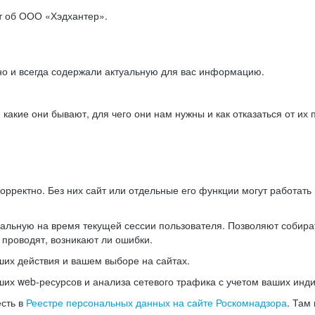
ет об ООО «Хэдхантер».
но и всегда содержали актуальную для вас информацию.
акие они бывают, для чего они нам нужны и как отказаться от их 
рректно. Без них сайт или отдельные его функции могут работат
альную на время текущей сессии пользователя. Позволяют собира
 проводят, возникают ли ошибки.
их действия и вашем выборе на сайтах.
х web-ресурсов и анализа сетевого трафика с учетом ваших инд
есть в
Реестре персональных данных на сайте Роскомнадзора
. Там