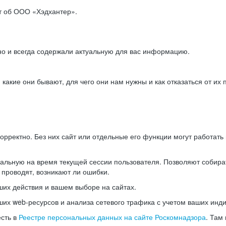
ет об ООО «Хэдхантер».
но и всегда содержали актуальную для вас информацию.
акие они бывают, для чего они нам нужны и как отказаться от их 
рректно. Без них сайт или отдельные его функции могут работат
альную на время текущей сессии пользователя. Позволяют собира
 проводят, возникают ли ошибки.
их действия и вашем выборе на сайтах.
х web-ресурсов и анализа сетевого трафика с учетом ваших инд
есть в
Реестре персональных данных на сайте Роскомнадзора
. Там