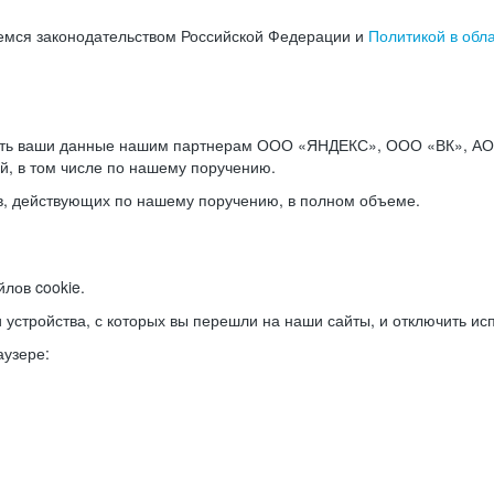
емся законодательством Российской Федерации и
Политикой в обл
ать ваши данные нашим партнерам ООО «ЯНДЕКС», ООО «ВК», АО 
й, в том числе по нашему поручению.
в, действующих по нашему поручению, в полном объеме.
лов cookie.
и устройства, с которых вы перешли на наши сайты, и отключить ис
аузере: