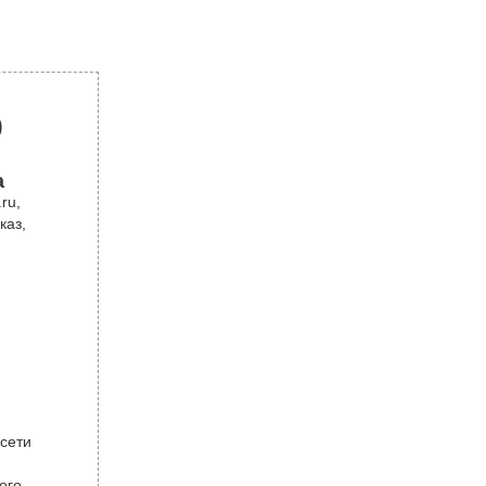
р
а
ru,
каз,
 сети
ого