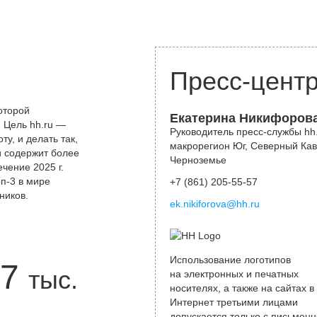
Пресс-цент
оторой
Екатерина Никифоров
 Цель hh.ru —
Руководитель пресс-службы hh.
у, и делать так,
макрорегион Юг, Северный Кав
и содержит более
Черноземье
чение 2025 г.
оп-3 в мире
+7 (861) 205-55-57
ников.
ek.nikiforova@hh.ru
Использование логотипов
7
тыс.
на электронных и печатных
носителях, а также на сайтах в
Интернет третьими лицами
допускается только с письменн