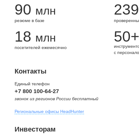
90
239
млн
резюме в базе
проверенны
18
50
млн
инструменто
посетителей ежемесячно
с персонал
Контакты
Единый телефон
+7 800 100-64-27
звонок из регионов России бесплатный
Региональные офисы HeadHunter
Москва
Инвесторам
внутригородская территория