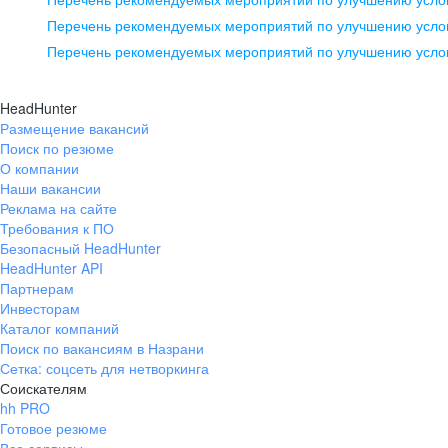
pr@ural.hh.ru
Перечень рекомендуемых мероприятий по улучшению услов
Перечень рекомендуемых мероприятий по улучшению усло
Новосибирск
ул. Большевистская, д. 35,
HeadHunter
помещение 21
Размещение вакансий
Поиск по резюме
+7 383 207-94-64
О компании
pr@nsk.hh.ru
Наши вакансии
Реклама на сайте
Требования к ПО
Безопасный HeadHunter
HeadHunter API
Партнерам
Инвесторам
Каталог компаний
Поиск по вакансиям в Назрани
Сетка: соцсеть для нетворкинга
Соискателям
hh PRO
Готовое резюме