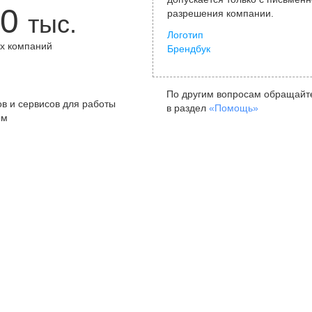
0
разрешения компании.
тыс.
Логотип
х компаний
Брендбук
+
По другим вопросам обращайт
в и сервисов для работы
в раздел
«Помощь»
ом
Санкт-Петербург
Я
ул. Жуковского, д. 19, особняк
ул