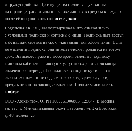
тратите много времени на поиск и вручную поднимаете
и трудоустройства. Преимущества подписки, указанные
резюме
на странице, рассчитаны на основе данных в среднем в неделю
после её покупки согласно
хотите сравнить себя с конкурентами и оценить шансы
исследованию
Подключая hh PRO, вы подтверждаете, что ознакомились
с условиями подписки и согласны с ними. Подписка даёт доступ
к функциям сервиса на срок, указанный при оформлении. Если
не отменить подписку, она автоматически продлится на тот же
срок. Вы имеете право в любое время отменить подписку
в личном кабинете — доступ к услугам сохранится до конца
оплаченного периода. Все платежи за подписку являются
окончательными и не подлежат возврату, кроме случаев,
предусмотренных законодательством. Полные условия есть
в оферте
ООО «Хэдхантер», ОГРН 1067761906805, 125047, г. Москва,
вн. тер. г. Муниципальный округ Тверской, ул. 2-я Брестская,
д. 48, помещ. 25